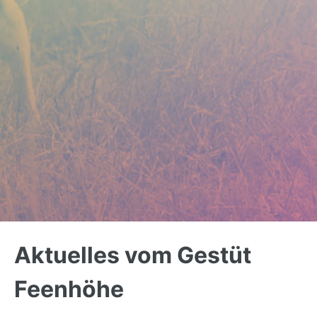
Back
to
Aktuelles vom Gestüt
top
Feenhöhe