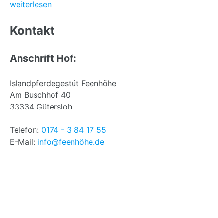
weiterlesen
Back
to
Kontakt
top
Anschrift Hof:
Islandpferdegestüt Feenhöhe
Am Buschhof 40
33334 Gütersloh
Telefon:
0174 - 3 84 17 55
E-Mail:
info@feenhöhe.de