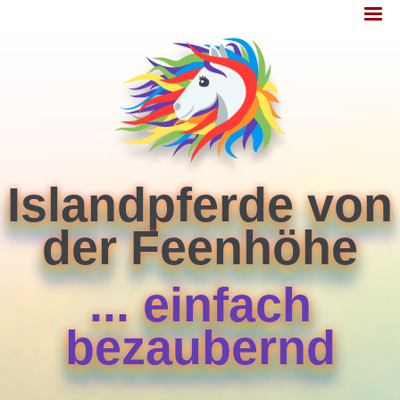
Jump
MENÜ
to
navigation
Islandpferde von
der Feenhöhe
... einfach
bezaubernd