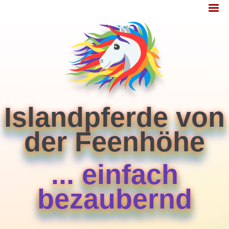
Jump
MENÜ
to
navigation
Islandpferde von
der Feenhöhe
... einfach
bezaubernd