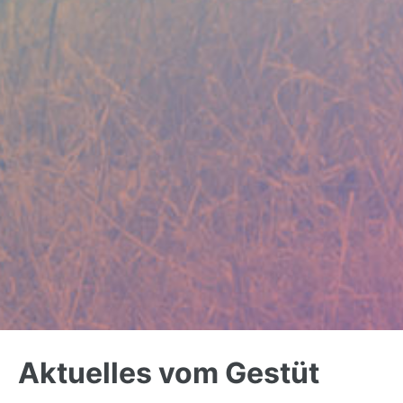
Back
to
Aktuelles vom Gestüt
top