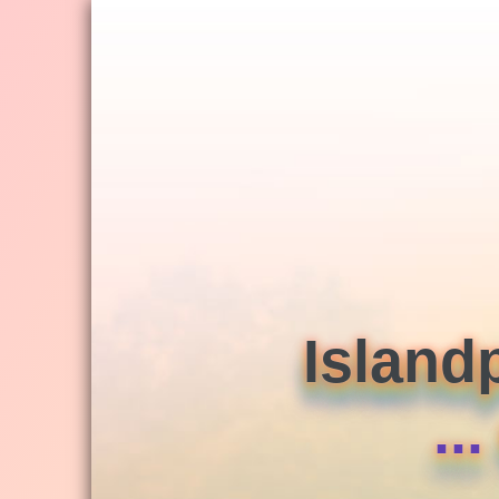
Jump
to
navigation
Island
..