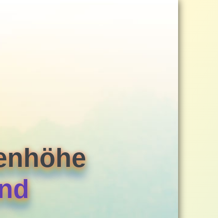
eenhöhe
rnd