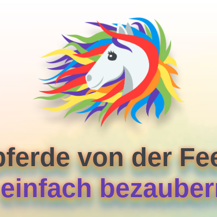
pferde von der F
. einfach bezaube