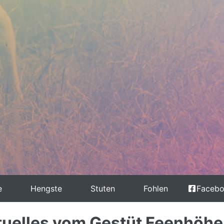
e
Hengste
Stuten
Fohlen
Faceb
tuelles vom Gestüt Feenhöhe