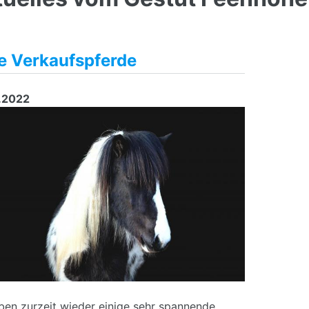
e Verkaufspferde
.2022
ben zurzeit wieder einige sehr spannende
...