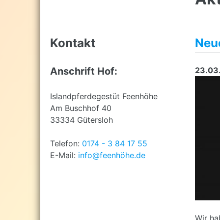
top
Kontakt
Neu
Anschrift Hof:
23.03
Islandpferdegestüt Feenhöhe
Am Buschhof 40
33334 Gütersloh
Telefon:
0174 - 3 84 17 55
E-Mail:
info@feenhöhe.de
Wir ha