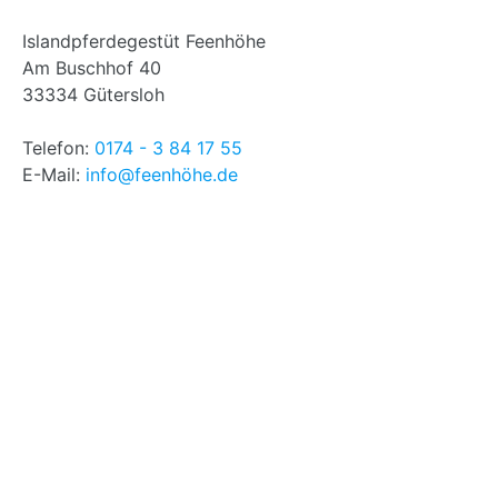
Islandpferdegestüt Feenhöhe
Am Buschhof 40
33334 Gütersloh
Telefon:
0174 - 3 84 17 55
E-Mail:
info@feenhöhe.de
Aktuelles (Archiv)
Juli 2026
(1)
Mai 2026
(1)
Februar 2026
(1)
Oktober 2025
(1)
September 2025
(2)
Juni 2025
(1)