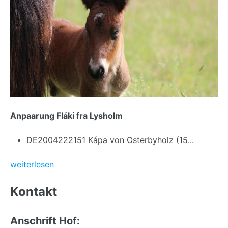
Anpaarung Fláki fra Lysholm
DE2004222151 Kápa von Osterbyholz (15...
weiterlesen
Back
to
Kontakt
top
Anschrift Hof: