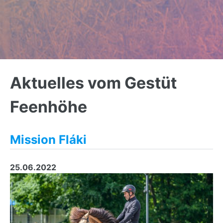
Back
to
Aktuelles vom Gestüt
top
Feenhöhe
Mission Fláki
25.06.2022