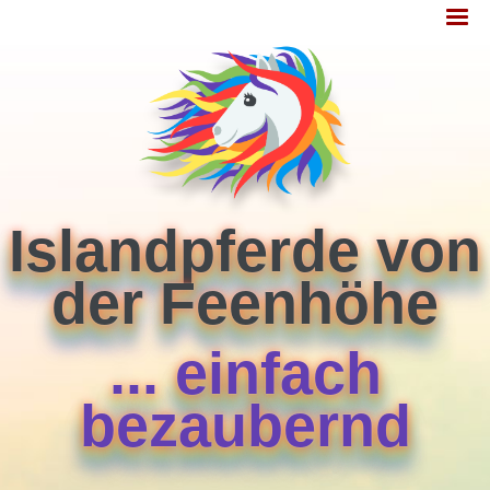
Jump
MENÜ
to
navigation
Islandpferde von
der Feenhöhe
... einfach
bezaubernd