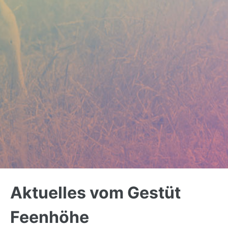
Back
to
Aktuelles vom Gestüt
top
Feenhöhe