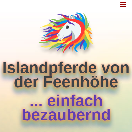
Jump
MENÜ
to
navigation
Islandpferde von
der Feenhöhe
... einfach
bezaubernd