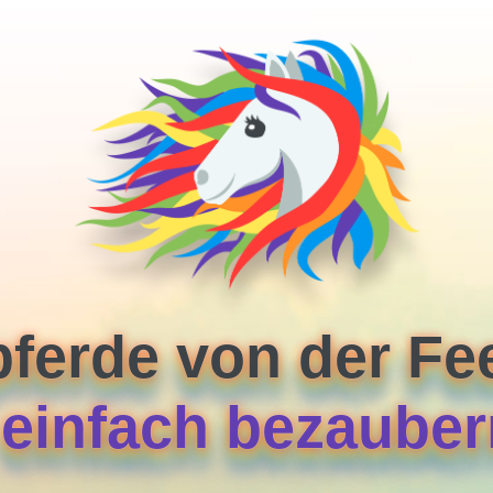
pferde von der F
. einfach bezaube