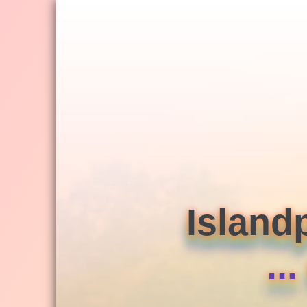
Jump
to
navigation
Island
..