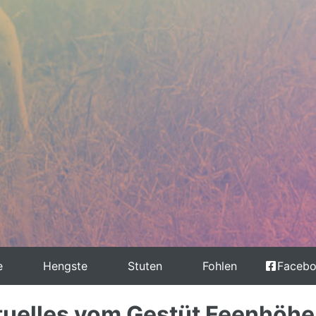
e
Hengste
Stuten
Fohlen
Faceb
tuelles vom Gestüt Feenhöhe