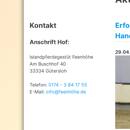
top
Kontakt
Erfo
Han
Anschrift Hof:
29.04
Islandpferdegestüt Feenhöhe
Am Buschhof 40
33334 Gütersloh
Telefon:
0174 - 3 84 17 55
E-Mail:
info@feenhöhe.de