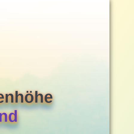
eenhöhe
rnd