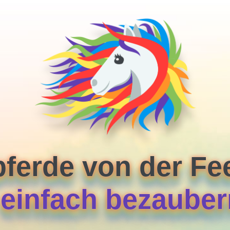
pferde von der F
. einfach bezaube