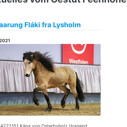
arung Fláki fra Lysholm
.2021
4222151 Kápa von Osterbyholz (tragend