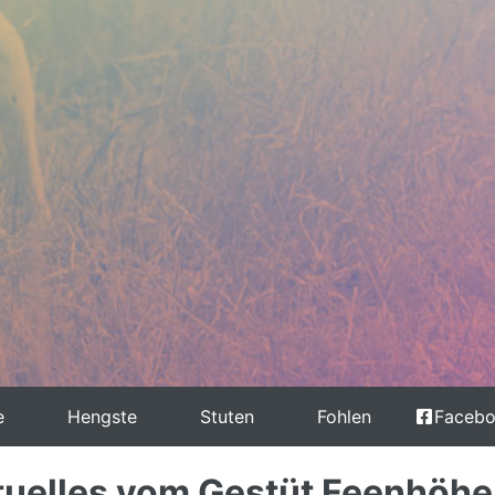
e
Hengste
Stuten
Fohlen
Faceb
tuelles vom Gestüt Feenhöhe