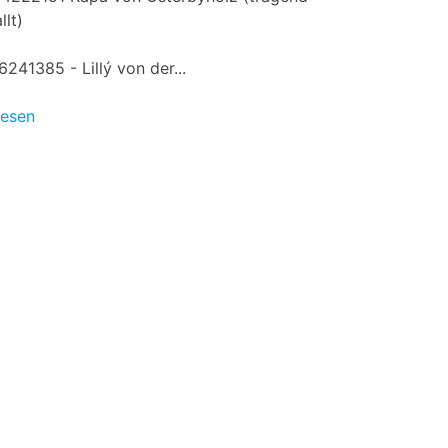
llt)
241385 - Lillý von der...
lesen