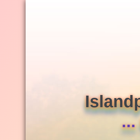
Jump
to
navigation
Island
..