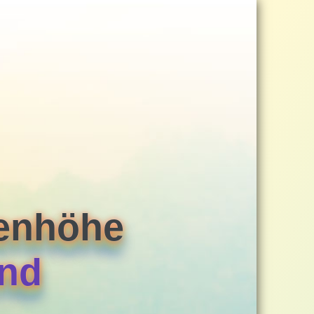
eenhöhe
rnd