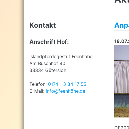
top
Kontakt
Anpa
Anschrift Hof:
18.07
Islandpferdegestüt Feenhöhe
Am Buschhof 40
33334 Gütersloh
Telefon:
0174 - 3 84 17 55
E-Mail:
info@feenhöhe.de
DE200