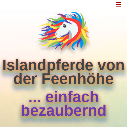
Jump
MENÜ
to
navigation
Islandpferde von
der Feenhöhe
... einfach
bezaubernd