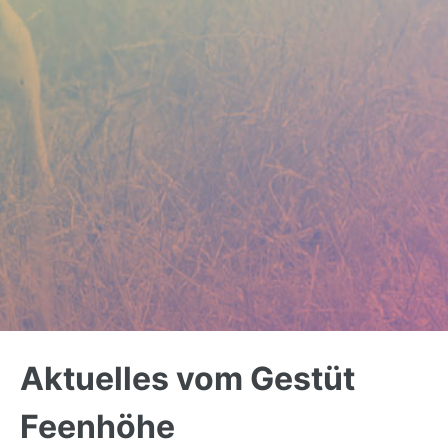
Back
to
Aktuelles vom Gestüt
top
Feenhöhe