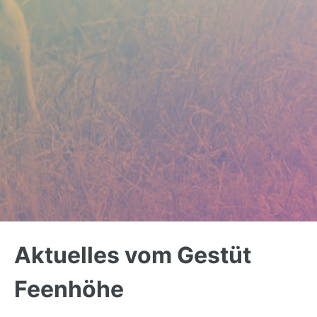
Back
to
Aktuelles vom Gestüt
top
Feenhöhe