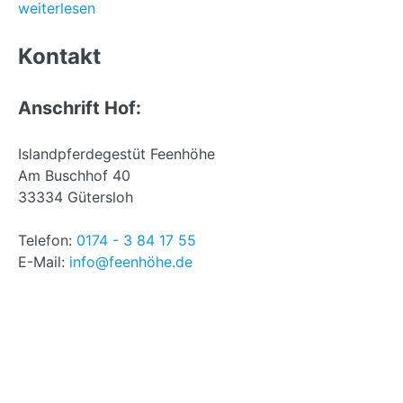
weiterlesen
Back
to
Kontakt
top
Anschrift Hof:
Islandpferdegestüt Feenhöhe
Am Buschhof 40
33334 Gütersloh
Telefon:
0174 - 3 84 17 55
E-Mail:
info@feenhöhe.de