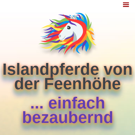
Jump
MENÜ
to
navigation
Islandpferde von
der Feenhöhe
... einfach
bezaubernd