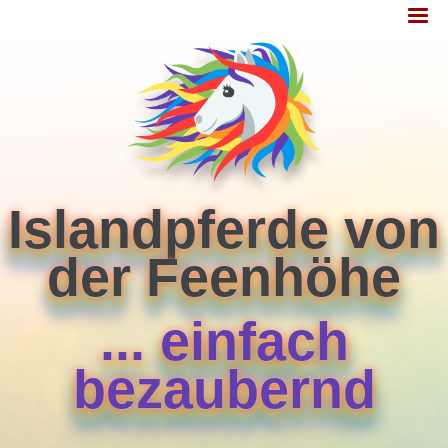
Jump
MENÜ
to
navigation
Islandpferde von
der Feenhöhe
... einfach
bezaubernd