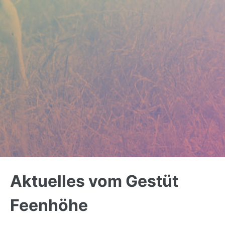
Back
to
Aktuelles vom Gestüt
top
Feenhöhe