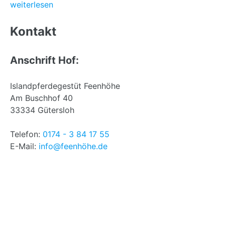
weiterlesen
Back
to
Kontakt
top
Anschrift Hof:
Islandpferdegestüt Feenhöhe
Am Buschhof 40
33334 Gütersloh
Telefon:
0174 - 3 84 17 55
E-Mail:
info@feenhöhe.de