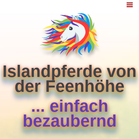
Jump
MENÜ
to
navigation
Islandpferde von
der Feenhöhe
... einfach
bezaubernd