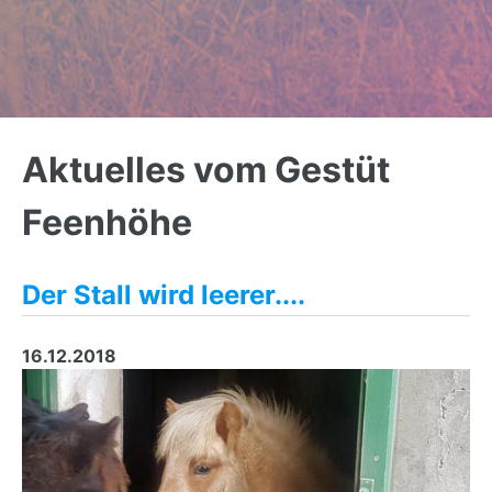
Back
to
Aktuelles vom Gestüt
top
Feenhöhe
Der Stall wird leerer....
16.12.2018