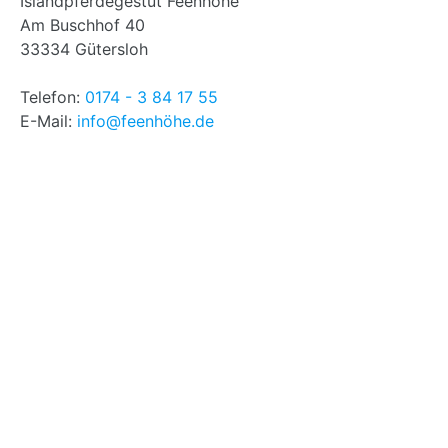
Islandpferdegestüt Feenhöhe
Am Buschhof 40
33334 Gütersloh
Telefon:
0174 - 3 84 17 55
E-Mail:
info@feenhöhe.de
Aktuelles (Archiv)
Juli 2026
(1)
Mai 2026
(1)
Februar 2026
(1)
Oktober 2025
(1)
September 2025
(2)
Juni 2025
(1)
Mai 2025
(1)
Januar 2025
(1)
Oktober 2024
(1)