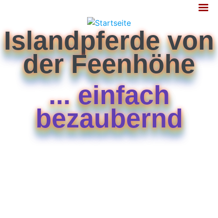
Jump
MENÜ
to
navigation
Islandpferde von
der Feenhöhe
... einfach
bezaubernd