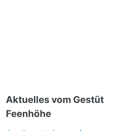
Back
to
Aktuelles vom Gestüt
top
Feenhöhe