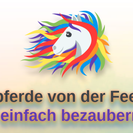
pferde von der F
. einfach bezaube