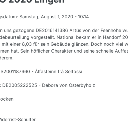
gsdatum:
Samstag, August 1, 2020 - 10:14
n uns gezogene DE2016141386 Artús von der Feenhöhe wurd
ebeurteilung vorgestellt. National bekam er in Handorf 2019
g mit einer 8,03 für sein Gebäude glänzen. Doch noch viel wi
en hat. Sein höflicher Charakter und seine schnelle Auf
derem.
 IS2001187660 - Álfasteinn frá Selfossi
r: DE2005222525 - Debora von Osterbyholz
rocken
iderrist-Schulter