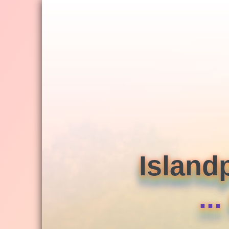
Jump
to
navigation
Island
..