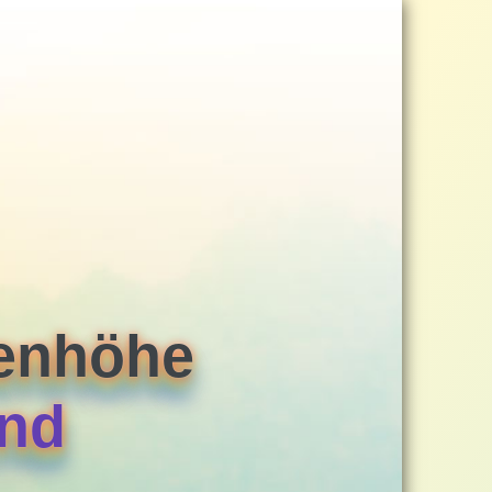
eenhöhe
rnd