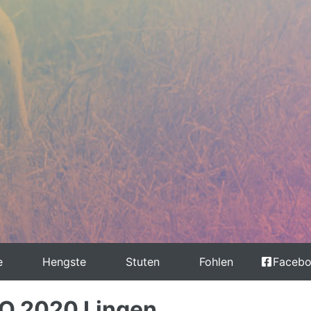
e
Hengste
Stuten
Fohlen
Faceb
ZO 2020 Lingen