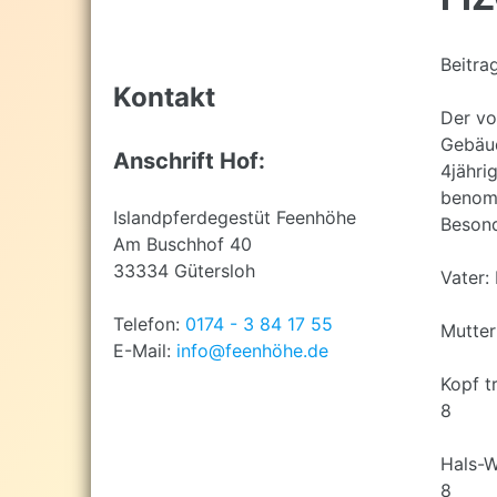
top
Beitra
Kontakt
Der vo
Gebäud
Anschrift Hof:
4jähri
benomm
Islandpferdegestüt Feenhöhe
Beson
Am Buschhof 40
33334 Gütersloh
Vater:
Telefon:
0174 - 3 84 17 55
Mutte
E-Mail:
info@feenhöhe.de
Kopf t
8
Hals-W
8