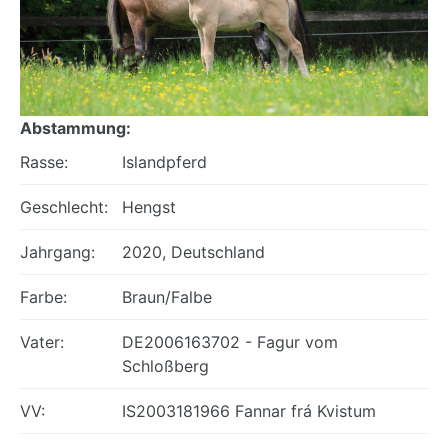
Abstammung:
Rasse:
Islandpferd
Geschlecht:
Hengst
Jahrgang:
2020, Deutschland
Farbe:
Braun/Falbe
Vater:
DE2006163702 - Fagur vom
Schloßberg
VV:
IS2003181966 Fannar frá Kvistum