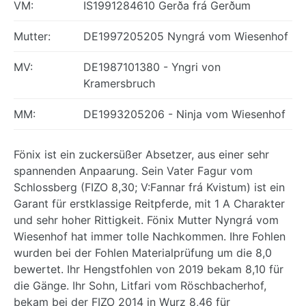
VM:
IS1991284610 Gerða frá Gerðum
Mutter:
DE1997205205 Nyngrá vom Wiesenhof
MV:
DE1987101380 - Yngri von
Kramersbruch
MM:
DE1993205206 - Ninja vom Wiesenhof
Fönix ist ein zuckersüßer Absetzer, aus einer sehr
spannenden Anpaarung. Sein Vater Fagur vom
Schlossberg (FIZO 8,30; V:Fannar frá Kvistum) ist ein
Garant für erstklassige Reitpferde, mit 1 A Charakter
und sehr hoher Rittigkeit. Fönix Mutter Nyngrá vom
Wiesenhof hat immer tolle Nachkommen. Ihre Fohlen
wurden bei der Fohlen Materialprüfung um die 8,0
bewertet. Ihr Hengstfohlen von 2019 bekam 8,10 für
die Gänge. Ihr Sohn, Litfari vom Röschbacherhof,
bekam bei der FIZO 2014 in Wurz 8,46 für