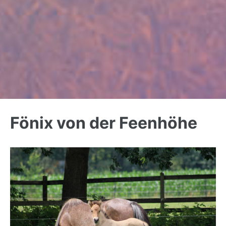
Back
to
Fönix von der Feenhöhe
top