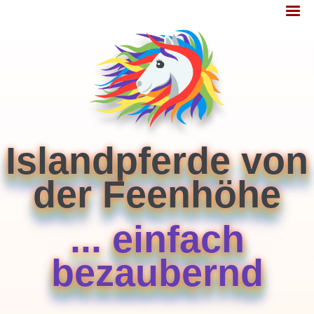
Jump
MENÜ
to
navigation
Islandpferde von
der Feenhöhe
... einfach
bezaubernd