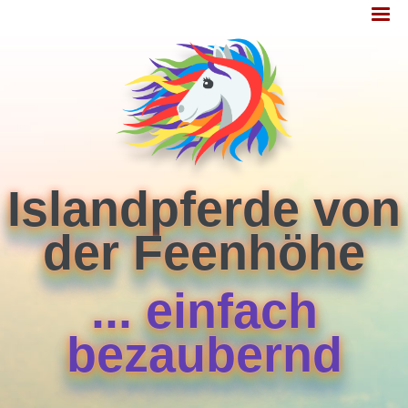
Jump
MENÜ
to
navigation
Islandpferde von
der Feenhöhe
... einfach
bezaubernd