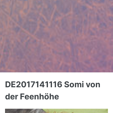
Back
to
DE2017141116 Somi von
top
der Feenhöhe