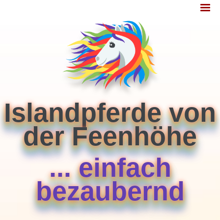
Jump
MENÜ
to
navigation
Islandpferde von
der Feenhöhe
... einfach
bezaubernd