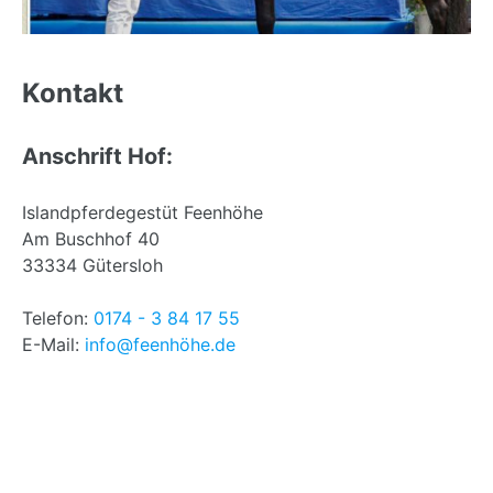
Back
to
Kontakt
top
Anschrift Hof:
Islandpferdegestüt Feenhöhe
Am Buschhof 40
33334 Gütersloh
Telefon:
0174 - 3 84 17 55
E-Mail:
info@feenhöhe.de