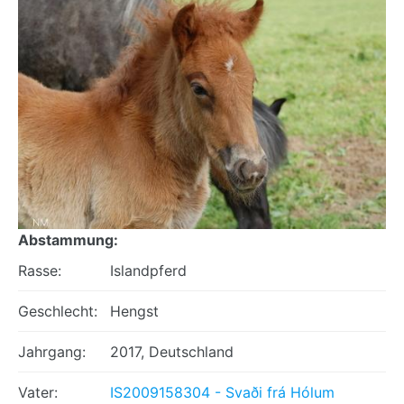
Abstammung:
Rasse:
Islandpferd
Geschlecht:
Hengst
Jahrgang:
2017, Deutschland
Vater:
IS2009158304 - Svaði frá Hólum