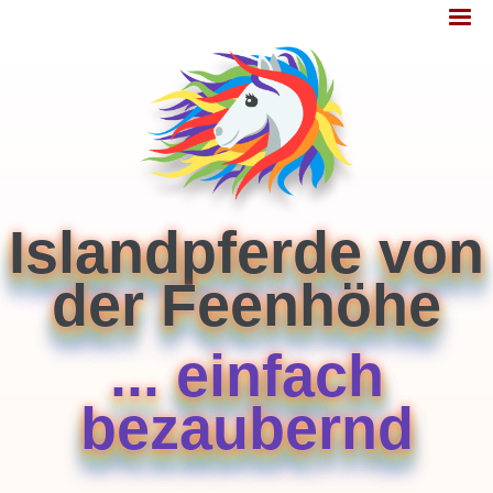
Jump
MENÜ
to
navigation
Islandpferde von
der Feenhöhe
... einfach
bezaubernd