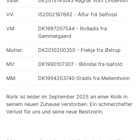
Vater:
DE2015141043 Ragnar vom Lindenhof
VV:
IS2002187662 - Álfur frá Selfossi
VM:
DK1997207544 - Roðadís fra
Gammelgaard
Mutter:
DK2010200350 - Frekja fra Østrup
MV:
DK1990107307 - Blöndal fra Isafold
MM:
DK1994203740 Grádís fra Mellemholm
Rúrik ist leider im September 2025 an einer Kolik in
seinem neuen Zuhause verstorben. Ein schmerzhafter
Verlust für uns und seine neue Besitzerin.