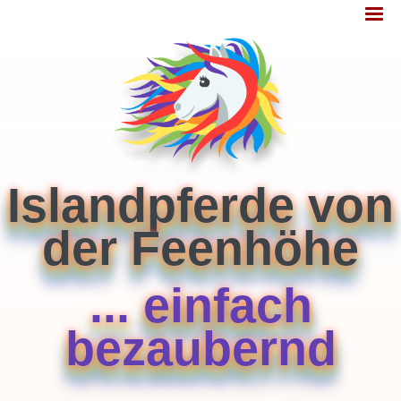
Jump
MENÜ
to
navigation
Islandpferde von
der Feenhöhe
... einfach
bezaubernd