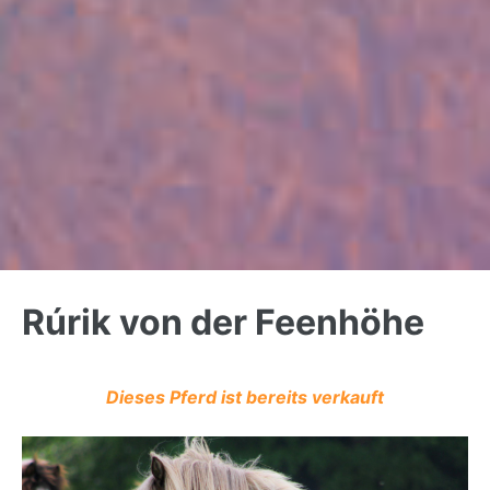
Back
to
Rúrik von der Feenhöhe
top
Dieses Pferd ist bereits verkauft