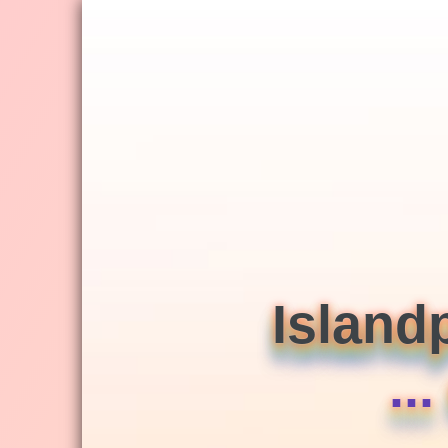
Jump
to
navigation
Island
..