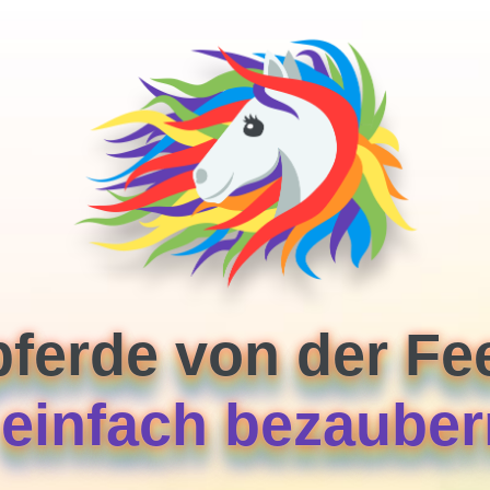
pferde von der F
. einfach bezaube