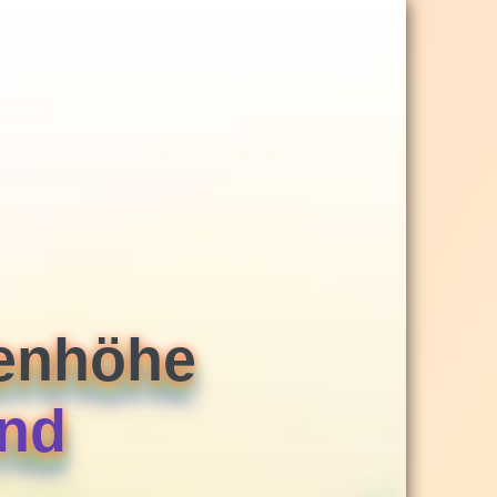
eenhöhe
rnd