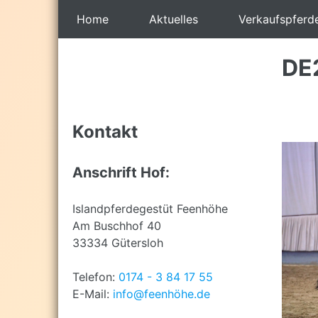
Back
Home
Aktuelles
Verkaufspferd
to
top
Back
to
DE
top
Kontakt
Anschrift Hof:
Islandpferdegestüt Feenhöhe
Am Buschhof 40
33334 Gütersloh
Telefon:
0174 - 3 84 17 55
E-Mail:
info@feenhöhe.de