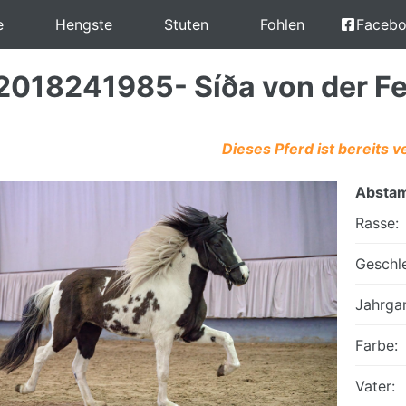
e
Hengste
Stuten
Fohlen
Faceb
2018241985- Síða von der F
Dieses Pferd ist bereits v
Absta
Rasse:
Geschle
Jahrga
Farbe:
Vater: