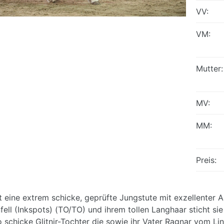
VV:
VM:
Mutter:
MV:
MM:
Preis:
st eine extrem schicke, geprüfte Jungstute mit exzellenter
fell (Inkspots) (TO/TO) und ihrem tollen Langhaar sticht sie
 schicke Glitnir-Tochter die sowie ihr Vater Ragnar vom Li