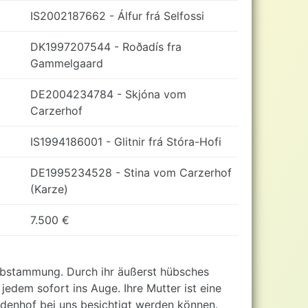
IS2002187662 - Álfur frá Selfossi
DK1997207544 - Roðadís fra
Gammelgaard
DE2004234784 - Skjóna vom
Carzerhof
IS1994186001 - Glitnir frá Stóra-Hofi
DE1995234528 - Stina vom Carzerhof
(Karze)
7.500 €
 Abstammung. Durch ihr äußerst hübsches
 jedem sofort ins Auge. Ihre Mutter ist eine
ndenhof bei uns besichtigt werden können.