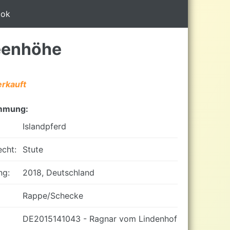
ook
eenhöhe
erkauft
mmung:
Islandpferd
cht:
Stute
ng:
2018, Deutschland
Rappe/Schecke
DE2015141043 - Ragnar vom Lindenhof