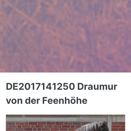
Back
to
DE2017141250 Draumur
top
von der Feenhöhe