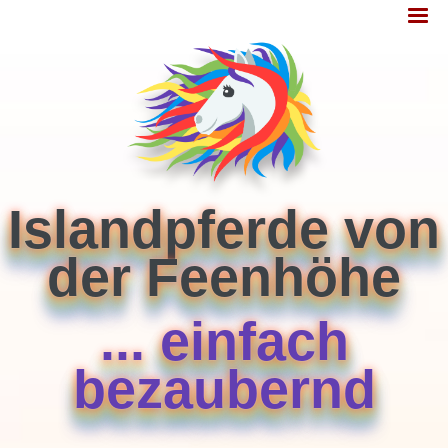
Jump
MENÜ
to
navigation
Islandpferde von
der Feenhöhe
... einfach
bezaubernd